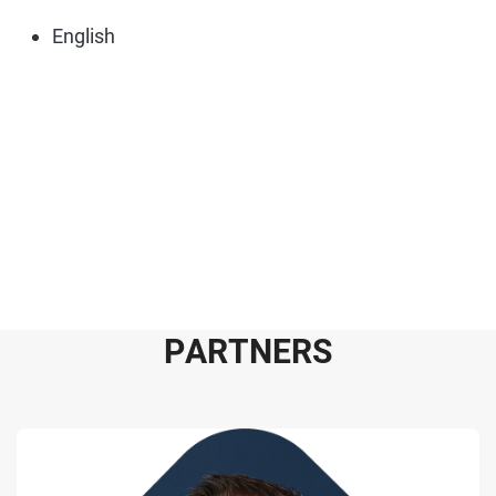
English
P
A
R
T
N
E
R
S