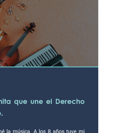
inita que une el Derecho
.
é la música. A los 8 años tuve mi