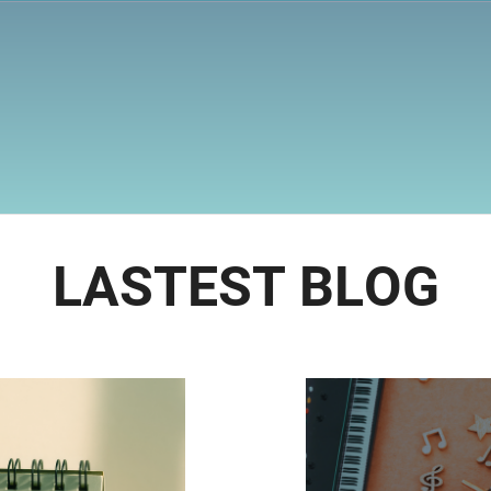
L
A
S
T
E
S
T
B
L
O
G