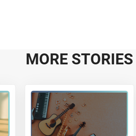
M
O
R
E
S
T
O
R
I
E
S