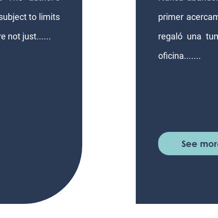
ubject to limits
primer acerca
 not just......
regaló una tu
oficina.......
See mor