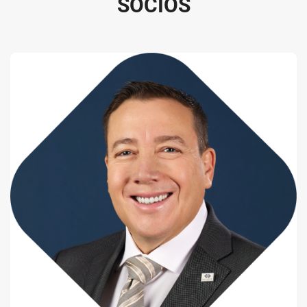
S
O
C
I
O
S