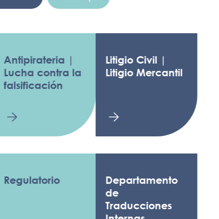
pirateria |
Litigio Civil |
a contra la
Litigio Mercantil
ificación
latorio
Departamento
de
Traducciones
Internas