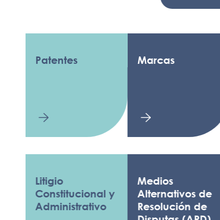
Patentes
Marcas
D
A
Litigio
Medios
L
Constitucional y
Alternativos de
F
Administrativo
Resolución de
T
Disputas (ARD)
d