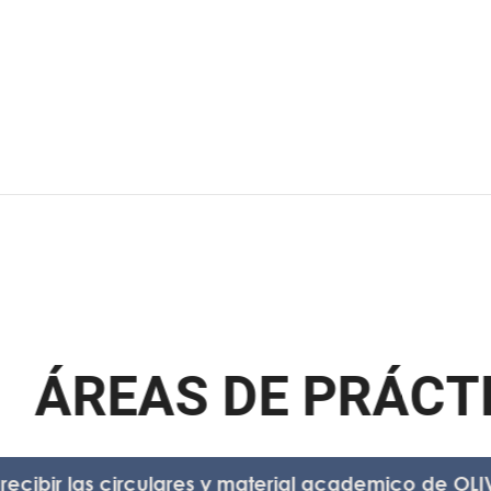
Á
R
E
A
S
D
E
P
R
Á
C
T
I
C
ir las circulares y material academico de OLIVARES