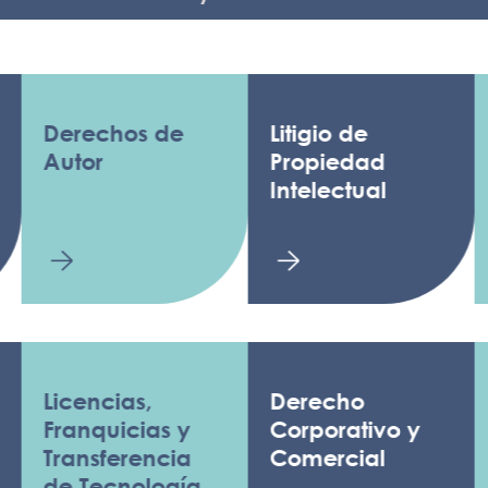
erechos de
Litigio de
Anti
utor
Propiedad
Luch
Intelectual
fals
icencias,
Derecho
Regu
ranquicias y
Corporativo y
ransferencia
Comercial
e Tecnología