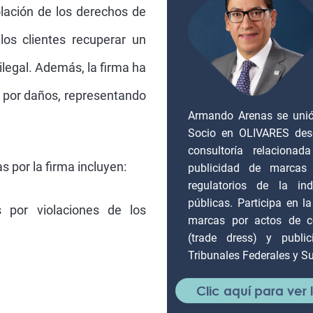
lación de los derechos de
los clientes recuperar un
ilegal. Además, la firma ha
 por daños, representando
Armando Arenas se unió 
Socio en OLIVARES desd
consultoría relacionad
s por la firma incluyen:
publicidad de marcas 
regulatorios de la ind
públicas. Participa en la
 por violaciones de los
marcas por actos de c
(trade dress) y publi
Tribunales Federales y S
Clic aquí para ver