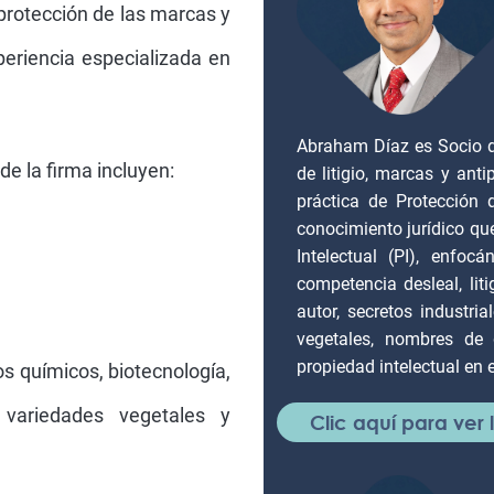
protección de las marcas y
eriencia especializada en
Abraham Díaz es Socio d
de la firma incluyen:
de litigio, marcas y anti
práctica de Protección
conocimiento jurídico qu
Intelectual (PI), enfo
competencia desleal, liti
autor, secretos industri
vegetales, nombres de
propiedad intelectual en e
os químicos, biotecnología,
, variedades vegetales y
Clic aquí para ver