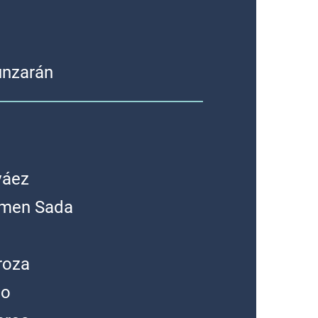
unzarán
váez
rmen Sada
roza
ño