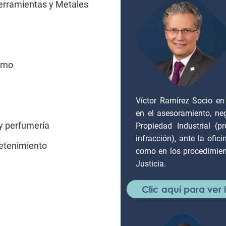
Herramientas y Metales
ismo
Víctor Ramírez Socio en
en el asesoramiento, neg
 y perfumería
Propiedad Industrial (p
infracción), ante la ofi
retenimiento
como en los procedimien
Justicia.
Clic aquí para ver