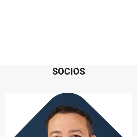
S
O
C
I
O
S