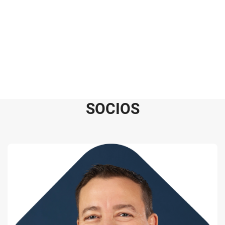
S
O
C
I
O
S