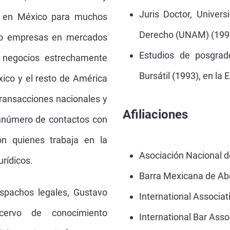
Juris Doctor, Univers
rno en México para muchos
Derecho (UNAM) (199
endo empresas en mercados
Estudios de posgra
negocios estrechamente
Bursátil (1993), en la
ico y el resto de América
transacciones nacionales y
Afiliaciones
sinnúmero de contactos con
n quienes trabaja en la
Asociación Nacional 
rídicos.
Barra Mexicana de A
spachos legales, Gustavo
International Associat
ervo de conocimiento
International Bar Asso
iciones (M&A), finanzas y