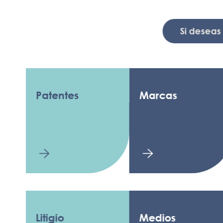
Si deseas recib
Patentes
Marcas
D
A
Litigio
Medios
L