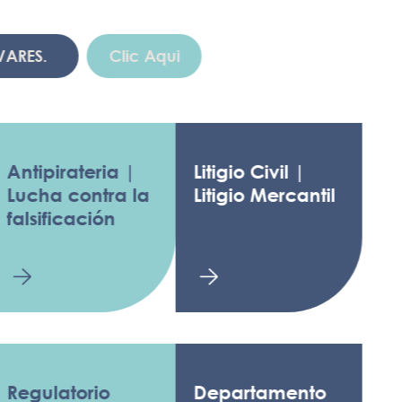
.
Clic Aqui
pirateria |
Litigio Civil |
a contra la
Litigio Mercantil
ificación
latorio
Departamento