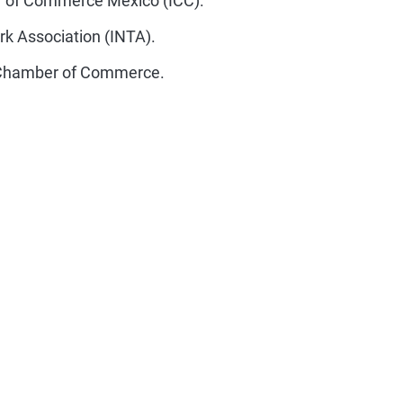
r of Commerce Mexico (ICC).
rk Association (INTA).
a Chamber of Commerce.