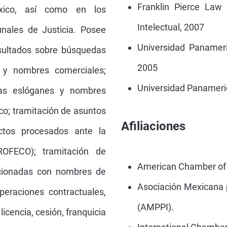
Franklin Pierce Law
xico, así como en los
Intelectual, 2007
unales de Justicia. Posee
Universidad Panameri
resultados sobre búsquedas
2005
s y nombres comerciales;
Universidad Panameri
cas eslóganes y nombres
co; tramitación de asuntos
Afiliaciones
ctos procesados ante la
ROFECO); tramitación de
American Chamber o
acionadas con nombres de
Asociación Mexicana p
peraciones contractuales,
(AMPPI).
icencia, cesión, franquicia