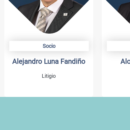
Socio
Soci
ejandro Luna Fandiño
Alonso C
Litigio
Marc