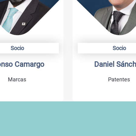
o
Socio
amargo
Daniel Sánchez
as
Patentes