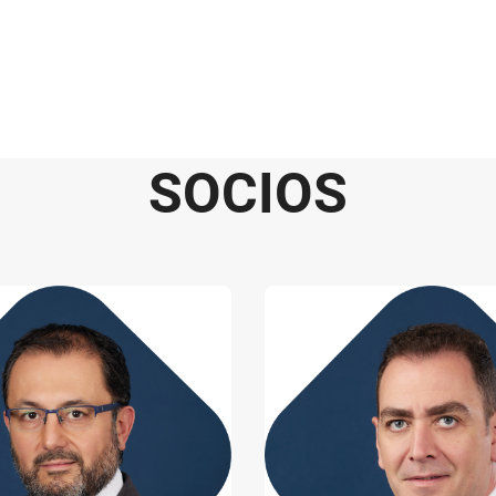
S
O
C
I
O
S