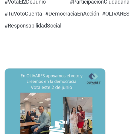
#VotaEl2DeJunio #ParticipaciónCiudadana
#TuVotoCuenta #DemocraciaEnAcción #OLIVARES
#ResponsabilidadSocial